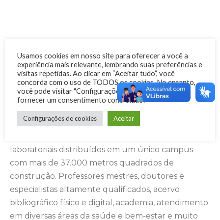
Usamos cookies em nosso site para oferecer a você a
GOSTOU DO QUE
experiência mais relevante, lembrando suas preferências e
visitas repetidas. Ao clicar em “Aceitar tudo”, você
VIU?
concorda com o uso de TODOS os cookies. No entanto,
você pode visitar "Configurações de cookies" para
fornecer um consentimento controlado.
Se você gostou do que viu até agora, imagine o
Configurações de cookies
Aceitar
que te espera quando você estiver fazendo o
curso com a gente. Um dos maiores complexos
laboratoriais distribuídos em um único campus
com mais de 37.000 metros quadrados de
construção. Professores mestres, doutores e
especialistas altamente qualificados, acervo
bibliográfico físico e digital, academia, atendimento
em diversas áreas da saúde e bem-estar e muito