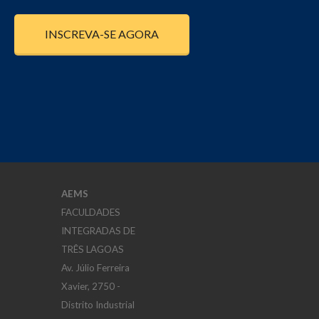
INSCREVA-SE AGORA
AEMS
FACULDADES
INTEGRADAS DE
TRÊS LAGOAS
Av. Júlio Ferreira
Xavier, 2750 -
Distrito Industrial