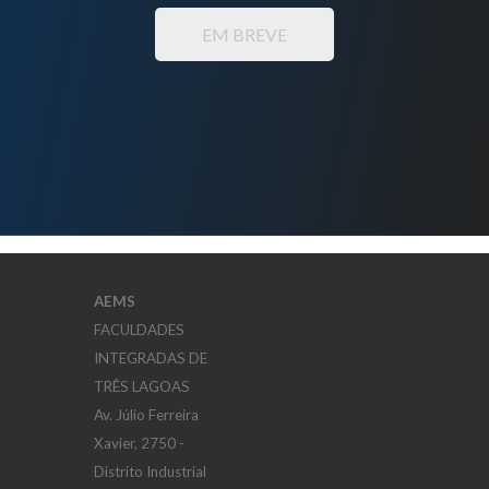
EM BREVE
AEMS
FACULDADES
INTEGRADAS DE
TRÊS LAGOAS
Av. Júlio Ferreira
Xavier, 2750 -
Distrito Industrial