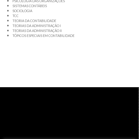
PSICOLOGIA DAS ORGANIZAÇÕES
SISTEMAS CONTÁBEIS
SOCIOLOGIA
TCC
TEORIA DA CONTABILIDADE
TEORIAS DA ADMINISTRAÇÃO I
TEORIAS DA ADMINISTRAÇÃO II
TÓPICOS ESPECIAIS EM CONTABILIDADE