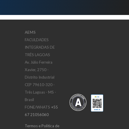
AEMS
FACULDADES
INTEGRADAS DE
TRÊS LAGOAS
Av. Júlio Ferreira
Xavier, 2750 -
Distrito Industrial
CEP 79610-320 -
Três Lagoas - MS -
Brasil
FONE/WHATS
+55
67 21056060
Termos e Política de