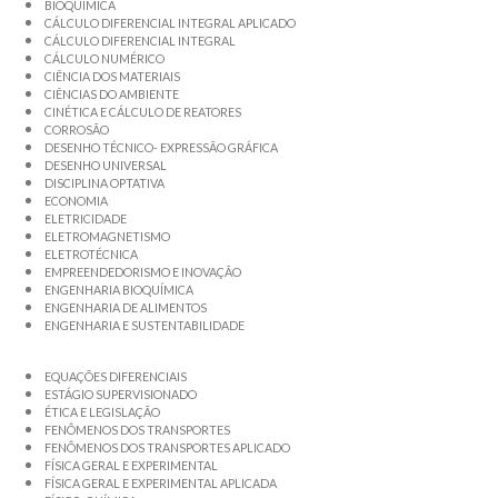
BIOQUÍMICA
CÁLCULO DIFERENCIAL INTEGRAL APLICADO
CÁLCULO DIFERENCIAL INTEGRAL
CÁLCULO NUMÉRICO
CIÊNCIA DOS MATERIAIS
CIÊNCIAS DO AMBIENTE
CINÉTICA E CÁLCULO DE REATORES
CORROSÃO
DESENHO TÉCNICO- EXPRESSÃO GRÁFICA
DESENHO UNIVERSAL
DISCIPLINA OPTATIVA
ECONOMIA
ELETRICIDADE
ELETROMAGNETISMO
ELETROTÉCNICA
EMPREENDEDORISMO E INOVAÇÃO
ENGENHARIA BIOQUÍMICA
ENGENHARIA DE ALIMENTOS
ENGENHARIA E SUSTENTABILIDADE
EQUAÇÕES DIFERENCIAIS
ESTÁGIO SUPERVISIONADO
ÉTICA E LEGISLAÇÃO
FENÔMENOS DOS TRANSPORTES
FENÔMENOS DOS TRANSPORTES APLICADO
FÍSICA GERAL E EXPERIMENTAL
FÍSICA GERAL E EXPERIMENTAL APLICADA