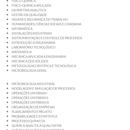
FÍSICO-QUÍMICA
FÍSICO-QUÍMICA APLICADA
GEOMETRIA ANALÍTICA
GESTÃO DA QUALIDADE
HIGIENE E SEGURANÇA DO TRABALHO
HUMANIDADES, CIÊNCIAS SOCIAIS E CIDADANIA
INFORMÁTICA
INSTALAÇÕES INDUSTRIAIS
INSTRUMENTAÇÃO E CONTROLE DE PROCESSOS
INTRODUÇÃO À ENGENHARIA
LABORATÓRIO TECNOLÓGICO
MATEMÁTICA
MECÂNICA APLICADA A ENGENHARIA
MECÂNICA DOS SÓLIDOS
METODOLOGIA CIENTÍFICA E TECNOLÓGICA
MICROBIOLOGIA GERAL
MICROBIOLOGIA INDUSTRIAL
MODELAGEM E SIMULAÇÃO DE PROCESSOS
OPERAÇÕES UNITÁRIAS I
OPERAÇÕES UNITÁRIAS II
OPERAÇÕES UNITÁRIAS III
ORGANIZAÇÃO DE EMPRESAS
PLANEJAMENTO E PROJETO
PROBABILIDADE E ESTATÍSTICA
PROCESSOS QUÍMICOS
QUÍMICA ANALÍTICA QUALITATIVA