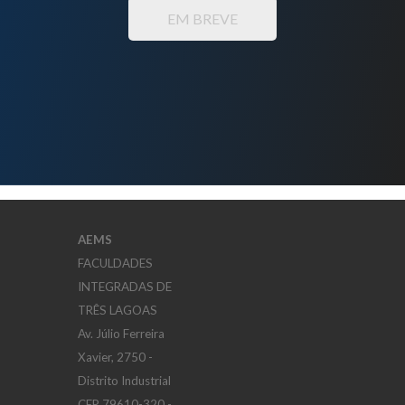
EM BREVE
AEMS
FACULDADES
INTEGRADAS DE
TRÊS LAGOAS
Av. Júlio Ferreira
Xavier, 2750 -
Distrito Industrial
CEP 79610-320 -